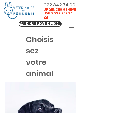
022 342 74 00
URGENCES GENEVE
UVRG
022 757 24
24
PRENDRE RDV EN LIGNE
Choisis
sez
votre
animal