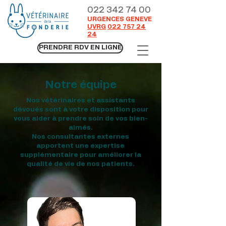
022 342 74 00
URGENCES GENEVE
UVRG
022 757 24
24
PRENDRE RDV EN LIGNE
Notre équipe
Nos vétérinaires et assistants
dévoués sont à votre disposition pour
vous aider à prendre soin de vos bien-
aimés.
Nos consultantes externes
apportent une expertise
supplémentaire pour améliorer la
qualité de vie de nos patients.