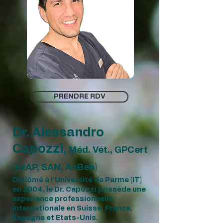
PRENDRE RDV
Dr.
Alessandro
Capozzi,
Méd. Vét., GPCert
(ExAP, SAN, AnBeh)
Diplômé à l'Université de Parme (IT)
en 2004, le Dr. Capozzi possède une
expérience professionnelle
internationale en Suisse, France,
Espagne et Etats-Unis.