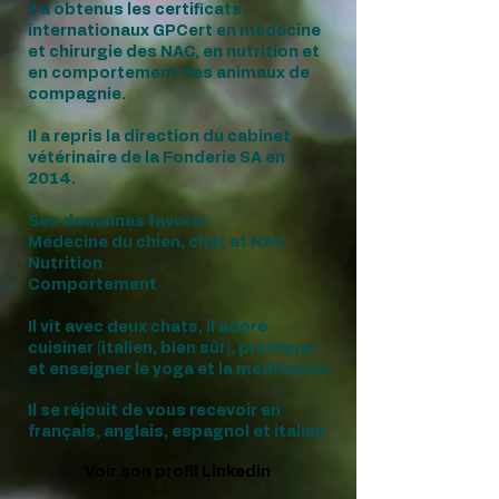
Il a obtenus les certificats
internationaux GPCert en médecine
et chirurgie des NAC, en nutrition et
en comportement des animaux de
compagnie.
Il a repris la direction du cabinet
vétérinaire de la Fonderie SA en
2014.
Ses domaines favoris:
Médecine du chien, chat et NAC
Nutrition
Comportement
Il vit avec deux chats, il adore
cuisiner (italien, bien sûr), pratiquer
et enseigner le yoga et la méditation.
Il se réjouit de vous recevoir en
français, anglais, espagnol et italien.
Voir son profil Linkedin