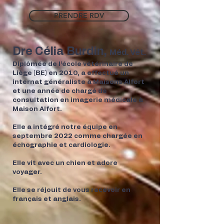
PRENDRE RDV
Dre Célia
Burdin,
Méd. Vét.
Diplômée de l’école vétérinaire de
Liège (BE) en 2010, a effectué un
internat généraliste à Maisons Alfort
et une année de chargé de
consultation en imagerie médicale à
Maison Alfort.
Elle a intégré notre équipe en
septembre 2022 comme chargée en
échographie et cardiologie.
Elle vit avec un chien et adore
voyager.
Elle se réjouit de vous recevoir en
français
et
anglais.