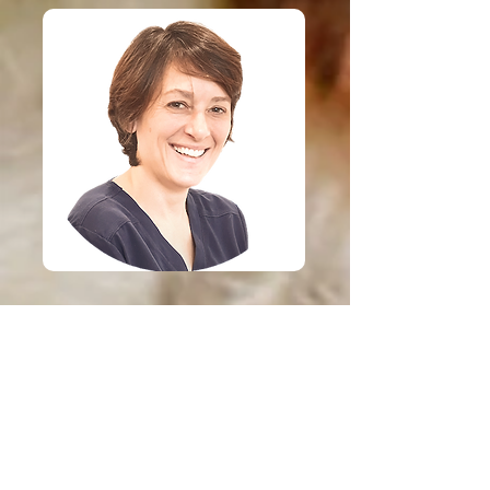
PRENDRE RDV
Dre
Eva Foellmi,
Méd. Vét.
Diplômée à l'Université de Berne
(CH) en 2008, elle s'occupe
exclusivement de médecine equine,