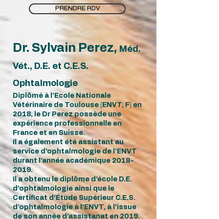
PRENDRE RDV
Dr. Sylvain Perez
,
Méd.
Vét., D.E. et C.E.S.
Ophtalmologie
Diplômé à l’Ecole Nationale
Vétérinaire de Toulouse (ENVT, F) en
2018, le Dr Perez possède une
expérience professionnelle en
France et en Suisse.
Il a également été assistant au
service d’ophtalmologie de l’ENVT
durant l’année académique
2018-
2019
.
Il a obtenu le diplôme d’école D.E.
d’ophtalmologie ainsi que le
Certificat d'Étude Supérieur C.E.S.
d’ophtalmologie à l’ENVT, à l'issue
de son année d’assistanat en 2019.