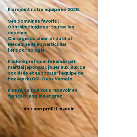
Il a rejoint notre équipe en 2026.
Ses domaines favoris :
Ophtalmologie sur toutes les
espèces
Chirurgie du chien et du chat
Médecine et en particulier
l'endocrinologie
Il adore pratiquer le kendo (art
martial japonais), jouer aux jeux de
sociétés et supporter l’équipe de
hockey du GSHC aux Vernets.
Il se réjouit de vous recevoir en
français, anglais et grec.
Voir son profil Linkedin