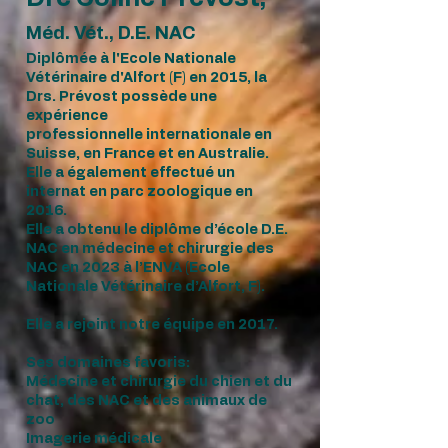
Méd. Vét.
, D.E. NAC
Diplômée à l'Ecole Nationale
Vétérinaire d'Alfort (F) en 2015, la
Drs. Prévost possède une
expérience
professionnelle internationale en
Suisse, en France et en Australie.
Elle a également effectué un
internat en parc zoologique en
2016.
E
lle a obtenu le diplôme d’école D.E.
NAC en médecine et chirurgie des
NAC en 2023 à l’ENVA (Ecole
Nationale Vétérinaire d’Alfort, F).
Elle a rejoint notre équipe en ​2017.
Ses domaines favoris:
Médecine et chirurgie du chien et du
chat, des NAC et des animaux de
zoo
Imagerie médicale