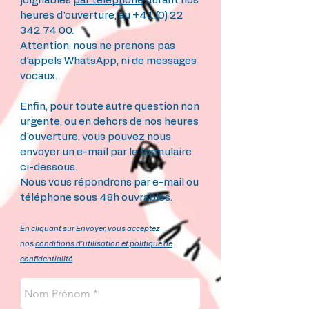
joignables
par téléphone
durant nos
heures d'ouverture, au
+41 (0) 22
342 74 00
.
Attention, nous ne prenons pas
d'appels WhatsApp, ni de messages
vocaux.
Enfin, pour toute autre question non
urgente, ou en dehors de nos heures
d'ouverture, vous pouvez nous
envoyer un e-mail par le formulaire
ci-dessous.
Nous vous répondrons par e-mail ou
téléphone sous 48h
ouvrables.
En
cliquant
sur Envoyer, vous acceptez
nos
conditions
d'utilisation et politique de
confidentialité