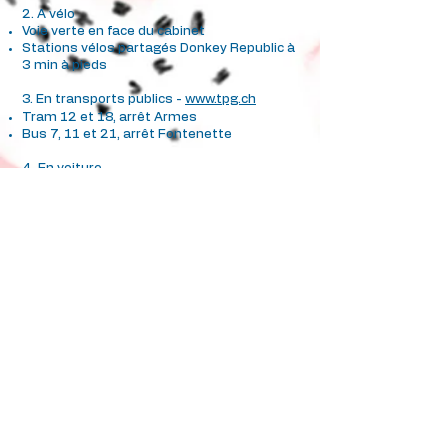
2. A vélo
Voie verte en face du cabinet
Stations vélos partagés Donkey Republic à
3 min à pieds
3. En transports publics -
www.tpg.ch
Tram 12 et 18, arrêt Armes
Bus 7, 11 et 21, arrêt Fontenette
4. En voiture
Parking Centre commercial Carouge à 3
min​​​ à pieds
Devant le cabinet:
Deux cases livraisons blanches (20
minutes)
Sept places de parc bleues
Une place PMR
Parking Fontenette à 1 min à pieds
Temporairement fermé pour travaux
Accessible en fauteuil roulant