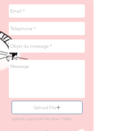
Upload File
Upload supported file (Max 15MB)