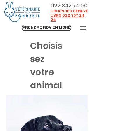
022 342 74 00
URGENCES GENEVE
UVRG
022 757 24
24
PRENDRE RDV EN LIGNE
Choisis
sez
votre
animal