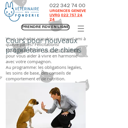
022 342 74 00
URGENCES GENEVE
UVRG
022 757 24
24
PRENDRE RDV EN LIGNE
Cours pour nouveaux
Vous souhaitez acquérir un nouvel ami à
quatre pattes? Félicitations!
propriétaires de chiens
Nous vous offrons
un cours facultatif
pour vous aider à vivre en harmonie
avec votre compagnon.
Au programme: les obligations legales,
les soins de base, des conseils de
comportement et de nutrition.